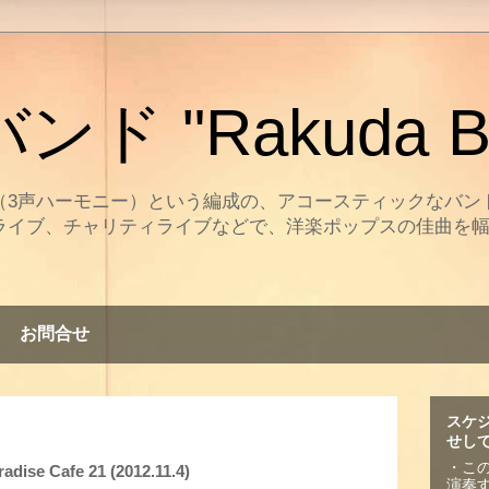
ド "Rakuda B
（3声ハーモニー）という編成の、アコースティックなバン
ライブ、チャリティライブなどで、洋楽ポップスの佳曲を
。
お問合せ
スケ
せし
・こ
se Cafe 21 (2012.11.4)
演奏