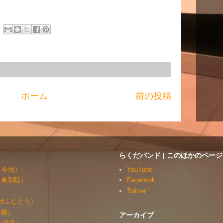
ホーム
前の投稿
らくだバンド | このほかのページ
・今池）
YouTube
・東別院）
Facebook
）
Twitter
ルッポふじとう）
本郷）
アーカイブ
・伏見）