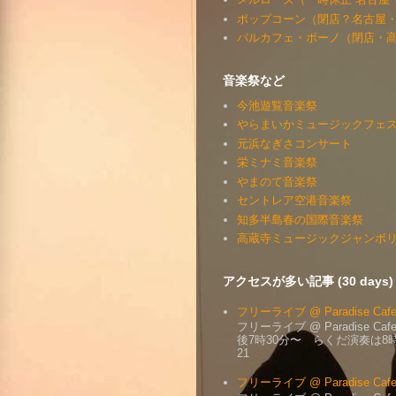
ポップコーン（閉店？名古屋
バルカフェ・ボーノ（閉店・
音楽祭など
今池遊覧音楽祭
やらまいかミュージックフェステ
元浜なぎさコンサート
栄ミナミ音楽祭
やまのて音楽祭
セントレア空港音楽祭
知多半島春の国際音楽祭
高蔵寺ミュージックジャンボリー（
アクセスが多い記事 (30 days)
フリーライブ @ Paradise Cafe 2
フリーライブ @ Paradise Ca
後7時30分〜 らくだ演奏は8
21
フリーライブ @ Paradise Cafe 2