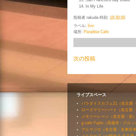
In My Life
投稿者
rakuda
時刻:
18:30:00
ラベル:
live
場所:
Paradise Cafe
次の投稿
ライブスペース
パラダイスカフェ21（名古屋
ローズマリーハート（名古屋
メモリーレーン（名古屋・栄
g cafe Fujito（高蔵寺・グ
アルマジロ（名古屋・名東区
メルローズ（一時休止 名古屋