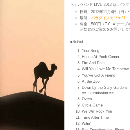
らくだバンド LIVE 2012 @ パラダイス
日時 2012年11月4日（日）
場所
パラダイスカフェ21
料金 500円（T.C. = テ
※飲食のご注文をお願いしま
■Setlist
Your Song
House At Pooh Corner
Fire And Rain
Will You Love Me Tomorrow
You’ve Got A Friend
At the Zoo
Down by the Sally Gardens
== intermission ==
Overs
Circle Game
We Will Rock You
Time After Time
Wilin'
San Francisco bay Blues