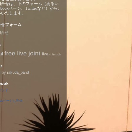
問合せは、下のフォーム（あるい
ebookページ、Twitterなど）から、
いいたします。
合せフォーム
問合せ
ル
free live
joint
al
live
schedule
er
s by rakuda_band
book
バンド
bookページも宣伝