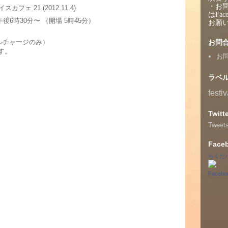
・お
カフェ 21 (2012.11.4)
はFac
午後6時30分〜 （開場 5時45分）
お願
ーブルチャージのみ）
お問
す。
お
ラベ
festiv
Twitt
Tweet
Face
らくだ
Face