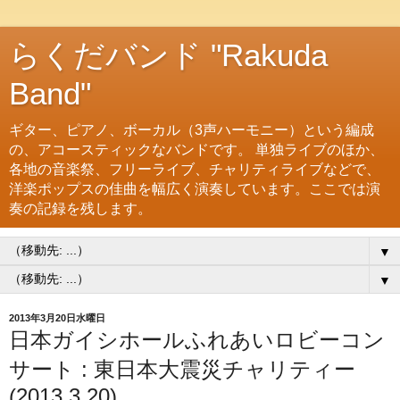
らくだバンド "Rakuda
Band"
ギター、ピアノ、ボーカル（3声ハーモニー）という編成
の、アコースティックなバンドです。 単独ライブのほか、
各地の音楽祭、フリーライブ、チャリティライブなどで、
洋楽ポップスの佳曲を幅広く演奏しています。ここでは演
奏の記録を残します。
▼
▼
2013年3月20日水曜日
日本ガイシホールふれあいロビーコン
サート : 東日本大震災チャリティー
(2013.3.20)