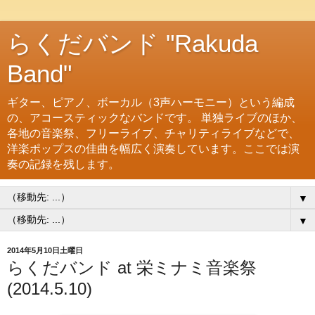
らくだバンド "Rakuda
Band"
ギター、ピアノ、ボーカル（3声ハーモニー）という編成
の、アコースティックなバンドです。 単独ライブのほか、
各地の音楽祭、フリーライブ、チャリティライブなどで、
洋楽ポップスの佳曲を幅広く演奏しています。ここでは演
奏の記録を残します。
▼
▼
2014年5月10日土曜日
らくだバンド at 栄ミナミ音楽祭
(2014.5.10)