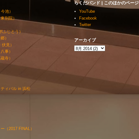
らくだバンド | このほかのページ
・今池）
YouTube
・東別院）
Facebook
）
Twitter
ルッポふじとう）
本郷）
アーカイブ
・伏見）
・八事）
高蔵寺）
ィバル in 浜松
2017 FINAL）