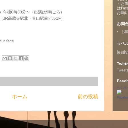
・お
はFac
土）午後6時30分〜（出演は9時ごろ）
お願
（JR高蔵寺駅北・青山駅前ビル1F）
お問
お
our face
ラベ
festiv
Twitt
Tweet
Face
らくだ
ホーム
前の投稿
Face