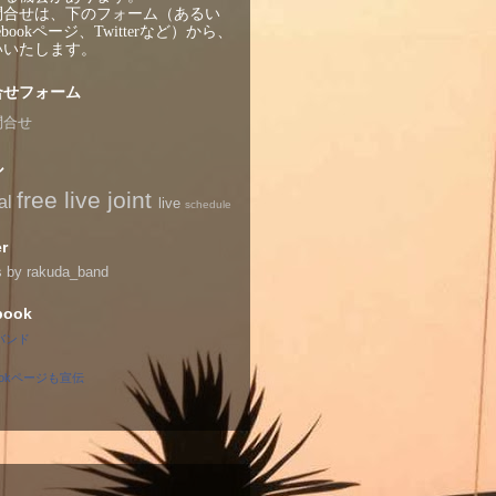
問合せは、下のフォーム（あるい
ebookページ、Twitterなど）から、
いいたします。
合せフォーム
問合せ
ル
free live
joint
al
live
schedule
er
s by rakuda_band
book
バンド
bookページも宣伝