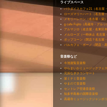
ライブスペース
パラダイスカフェ21（名古屋
ローズマリーハート（名古屋
メモリーレーン（名古屋・栄
g cafe Fujito（高蔵寺・グ
アルマジロ（名古屋・名東区
メルローズ（一時休止 名古屋
ポップコーン（閉店？名古屋
バルカフェ・ボーノ（閉店・
音楽祭など
今池遊覧音楽祭
やらまいかミュージックフェステ
元浜なぎさコンサート
栄ミナミ音楽祭
やまのて音楽祭
セントレア空港音楽祭
知多半島春の国際音楽祭
高蔵寺ミュージックジャンボリー（