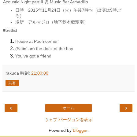
Acoustic
Night part II
@
Music Bar Armadillo
日時 201
5
年11月
24
日（
火
）午後
7
時〜（出演は
9
時ご
ろ）
場所
アルマジロ
（
地下鉄本郷駅南
）
■Setlist
House at Pooh corner
(Sittin' on) the dock of the bay
You've got a friend
rakuda
時刻:
21:00:00
共有
‹
›
ホーム
ウェブ バージョンを表示
Powered by
Blogger
.