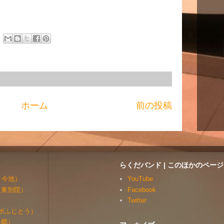
ホーム
前の投稿
らくだバンド | このほかのページ
・今池）
YouTube
・東別院）
Facebook
）
Twitter
ルッポふじとう）
本郷）