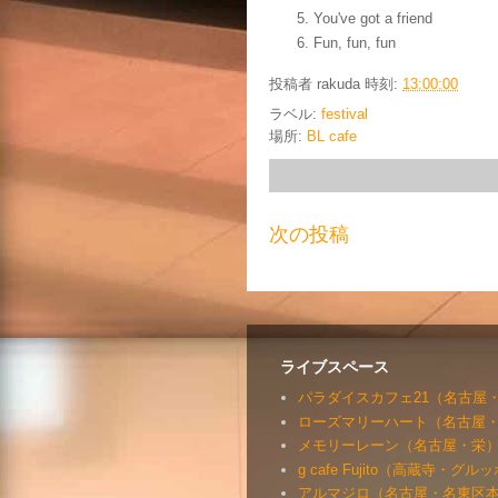
You've got a friend
Fun, fun, fun
投稿者
rakuda
時刻:
13:00:00
ラベル:
festival
場所:
BL cafe
次の投稿
ライブスペース
パラダイスカフェ21（名古屋
ローズマリーハート（名古屋
メモリーレーン（名古屋・栄
g cafe Fujito（高蔵寺・グ
アルマジロ（名古屋・名東区