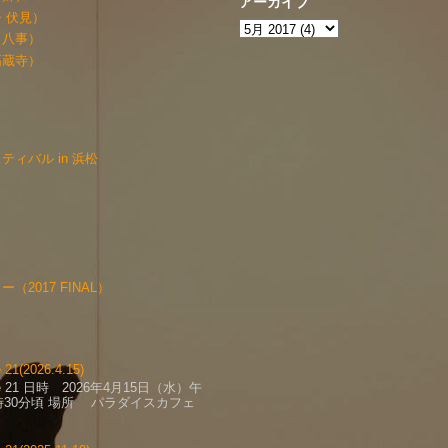
アーカイブ
・伏見）
・八事）
高蔵寺）
ィバル in 浜松
2017 FINAL）
1(2026.4.15)
fe 21 日時 2026年4月15日（水）午
時30分頃 場所 パラダイスカフェ