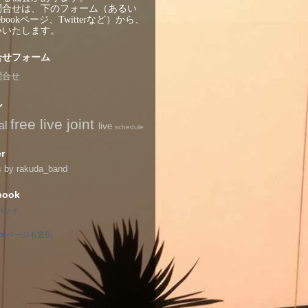
問合せは、下のフォーム（あるい
ebookページ、Twitterなど）から、
いいたします。
合せフォーム
問合せ
ル
free live
joint
al
live
schedule
er
s by rakuda_band
book
バンド
bookページも宣伝