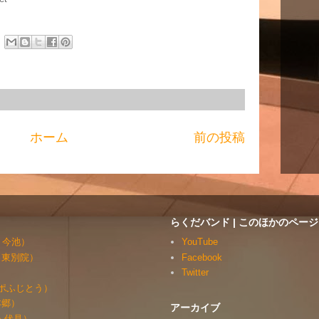
ホーム
前の投稿
らくだバンド | このほかのページ
・今池）
YouTube
・東別院）
Facebook
）
Twitter
ルッポふじとう）
本郷）
アーカイブ
・伏見）