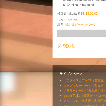
Carolina in my mind
投稿者
rakuda
時刻:
15:00:00
ラベル:
festival
場所:
浜名湖ガーデンパーク
次の投稿
ライブスペース
パラダイスカフェ21（名古屋
ローズマリーハート（名古屋
メモリーレーン（名古屋・栄
g cafe Fujito（高蔵寺・グ
アルマジロ（名古屋・名東区
メルローズ（一時休止 名古屋