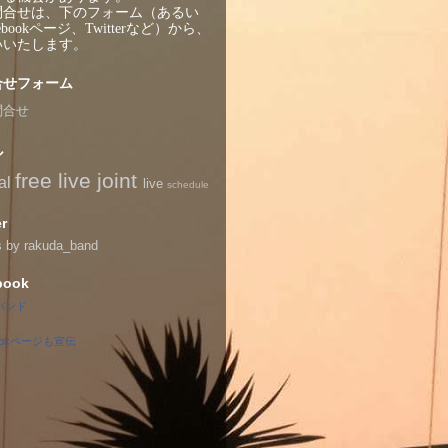
問合せは、下のフォーム（あるい
ebookページ、Twitterなど）から、
いいたします。
合せフォーム
問合せ
ル
free live
joint
al
live
schedule
er
s by rakuda_band
book
バンド
bookページも宣伝