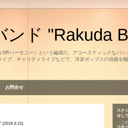
ド "Rakuda B
（3声ハーモニー）という編成の、アコースティックなバン
ライブ、チャリティライブなどで、洋楽ポップスの佳曲を
。
お問合せ
スケ
せし
・こ
18.9.15)
演奏