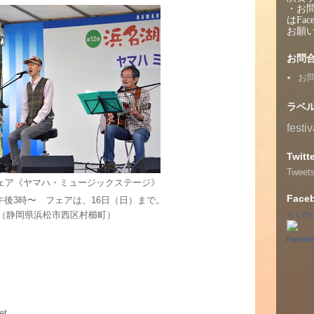
・お
はFac
お願
お問
お
ラベ
festiv
Twitt
Tweet
フェア《ヤマハ・ミュージックステージ》
Face
）午後3時〜 フェアは、16日（日）まで。
（静岡県浜松市西区村櫛町）
らくだ
Face
et