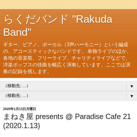
らくだバンド "Rakuda
Band"
ギター、ピアノ、ボーカル（3声ハーモニー）という編成
の、アコースティックなバンドです。 単独ライブのほか、
各地の音楽祭、フリーライブ、チャリティライブなどで、
洋楽ポップスの佳曲を幅広く演奏しています。ここでは演
奏の記録を残します。
▼
▼
2020年1月13日月曜日
まねき屋 presents @ Paradise Cafe 21
(2020.1.13)