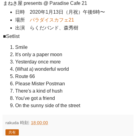
まねき屋 presents @ Paradise Cafe 21
日時 2020年1月13日（月祝）午後6時〜
場所
パラダイスカフェ21
出演 らくだバンド、森秀樹
■Setlist
Smile
It's only a paper moon
Yesterday once more
(What a) wonderful world
Route 66
Please Mister Postman
There's a kind of hush
You've got a friend
On the sunny side of the street
rakuda
時刻:
18:00:00
共有