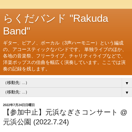
らくだバンド "Rakuda
Band"
ギター、ピアノ、ボーカル（3声ハーモニー）という編成
の、アコースティックなバンドです。 単独ライブのほか、
各地の音楽祭、フリーライブ、チャリティライブなどで、
洋楽ポップスの佳曲を幅広く演奏しています。ここでは演
奏の記録を残します。
▼
▼
2022年7月24日日曜日
【参加中止】元浜なぎさコンサート @
元浜公園 (2022.7.24)