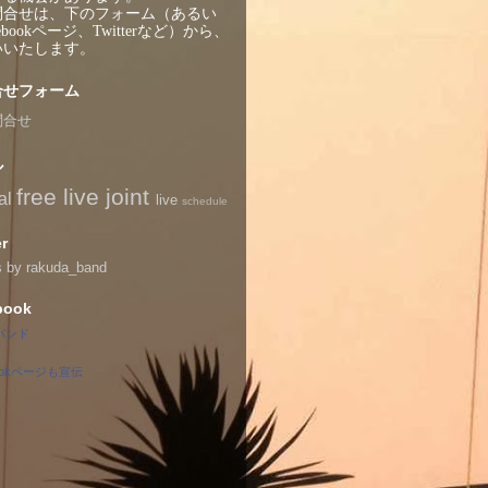
問合せは、下のフォーム（あるい
ebookページ、Twitterなど）から、
いいたします。
合せフォーム
問合せ
ル
free live
joint
al
live
schedule
er
s by rakuda_band
book
バンド
bookページも宣伝