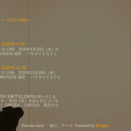
2017 FINAL）
1(2026.4.15)
fe 21 日時 2026年4月15日（水）午
時30分頃 場所 パラダイスカフェ
1(2025.11.19)
fe 21 日時 2025年11月19日（水）
9時15分頃 場所 パラダイスカフェ
2026 演奏予定は随時お知らせしま
。 8/23（日）元浜なぎさコンサ
）10時55分 - 11時15分 雨天中止
...
Rakuda band. 「旅行」テーマ. Powered by
Blogger
.