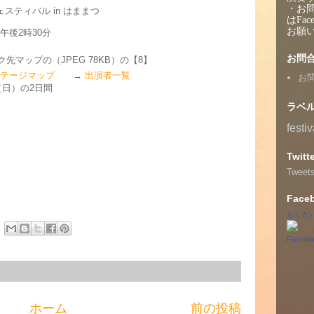
・お
スティバル in はままつ
はFac
お願
）午後2時30分
お問
先マップの（JPEG 78KB）の【8】
テージマップ
→
出演者一覧
お
（日）の2日間
ラベ
festiv
Twitt
Tweet
Face
らくだ
Face
ホーム
前の投稿