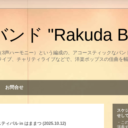
ド "Rakuda B
（3声ハーモニー）という編成の、アコースティックなバン
ライブ、チャリティライブなどで、洋楽ポップスの佳曲を
。
お問合せ
スケ
せし
・こ
 in はままつ (2025.10.12)
演奏