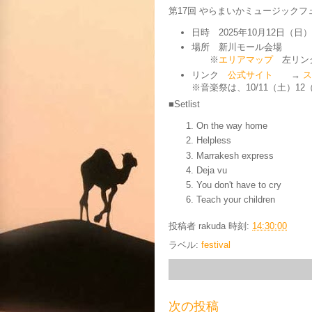
第17回 やらまいかミュージックフェ
日時 2025年10月12日（日
場所 新川モール会場
※
エリアマップ
左リンク
リンク
公式サイト
→
ス
※音楽祭は、10/11（土）12
■Setlist
On the way home
Helpless
Marrakesh express
Deja vu
You don't have to cry
Teach your children
投稿者
rakuda
時刻:
14:30:00
ラベル:
festival
次の投稿