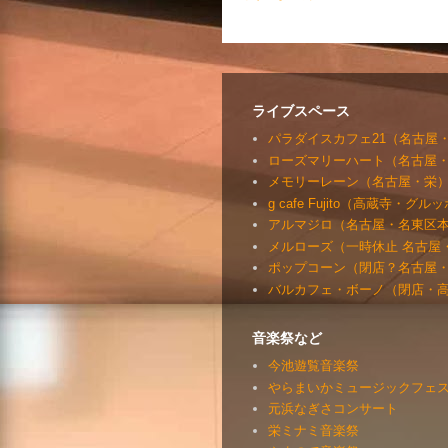
ライブスペース
パラダイスカフェ21（名古屋
ローズマリーハート（名古屋
メモリーレーン（名古屋・栄
g cafe Fujito（高蔵寺・グ
アルマジロ（名古屋・名東区
メルローズ（一時休止 名古屋
ポップコーン（閉店？名古屋
バルカフェ・ボーノ（閉店・
音楽祭など
今池遊覧音楽祭
やらまいかミュージックフェステ
元浜なぎさコンサート
栄ミナミ音楽祭