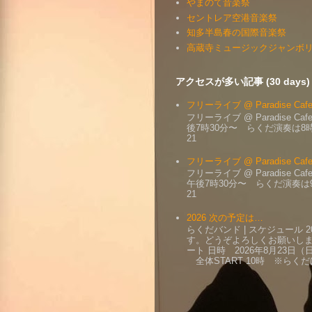
やまのて音楽祭
セントレア空港音楽祭
知多半島春の国際音楽祭
高蔵寺ミュージックジャンボリー（
アクセスが多い記事 (30 days)
フリーライブ @ Paradise Cafe 2
フリーライブ @ Paradise Ca
後7時30分〜 らくだ演奏は8
21
フリーライブ @ Paradise Cafe 2
フリーライブ @ Paradise Ca
午後7時30分〜 らくだ演奏は
21
2026 次の予定は…
らくだバンド | スケジュール 
す。どうぞよろしくお願いします
ート 日時 2026年8月23日（日
全体START 10時 ※らくだは