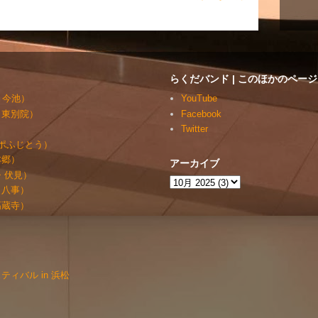
らくだバンド | このほかのページ
・今池）
YouTube
・東別院）
Facebook
）
Twitter
ルッポふじとう）
本郷）
アーカイブ
・伏見）
・八事）
高蔵寺）
ィバル in 浜松