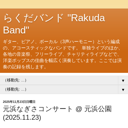
らくだバンド "Rakuda
Band"
ギター、ピアノ、ボーカル（3声ハーモニー）という編成
の、アコースティックなバンドです。 単独ライブのほか、
各地の音楽祭、フリーライブ、チャリティライブなどで、
洋楽ポップスの佳曲を幅広く演奏しています。ここでは演
奏の記録を残します。
▼
▼
2025年11月23日日曜日
元浜なぎさコンサート @ 元浜公園
(2025.11.23)