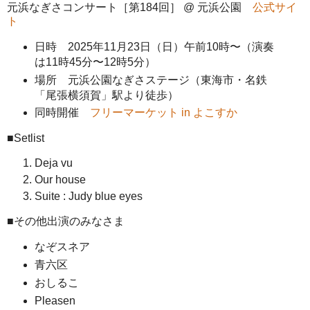
元浜なぎさコンサート［第184回］ @ 元浜公園
公式サイ
ト
日時 2025年11月23日（日）午前10時〜（演奏
は11時45分〜12時5分）
場所 元浜公園なぎさステージ（東海市・名鉄
「尾張横須賀」駅より徒歩）
同時開催
フリーマーケット in よこすか
■Setlist
Deja vu
Our house
Suite : Judy blue eyes
■その他出演のみなさま
なぞスネア
青六区
おしるこ
Pleasen