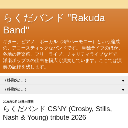
らくだバンド "Rakuda
Band"
ギター、ピアノ、ボーカル（3声ハーモニー）という編成
の、アコースティックなバンドです。 単独ライブのほか、
各地の音楽祭、フリーライブ、チャリティライブなどで、
洋楽ポップスの佳曲を幅広く演奏しています。ここでは演
奏の記録を残します。
▼
▼
2026年2月28日土曜日
らくだバンド CSNY (Crosby, Stills,
Nash & Young) tribute 2026