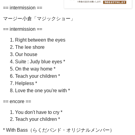
== intermission ==
マージー小倉「マジックショー」
== intermission ==
Right between the eyes
The lee shore
Our house
Suite : Judy blue eyes *
On the way home *
Teach your children *
Helpless *
Love the one you're with *
== encore ==
You don't have to cry *
Teach your children *
* With Bass（らくだバンド・オリジナルメンバー）