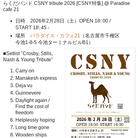
らくだバンド CSNY tribute 2026 [CSNY特集] @ Paradise
cafe 21
日時 2026年2月28日（土）OPEN 18: 00 /
START 18: 45 -
場所
パラダイス・カフェ21
（名古屋市千種区
今池1-8-5 今池ターミナルビルB1）
■Setlist "Crosby, Stills,
Nash & Young Tribute"
Carry on
Marrakesh express
Deja vu
Guinnevere
Daylight again /
Find the cost of
freedom
Helplessly hoping
Long time gone
Wooden ships